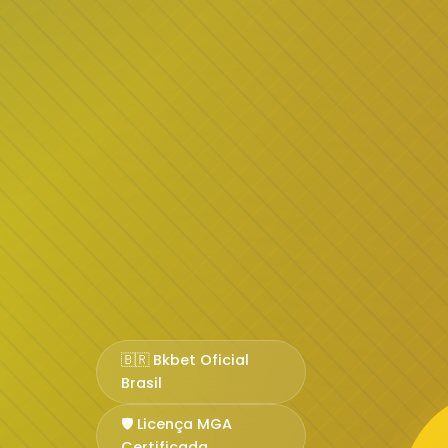
🇧🇷 Bkbet Oficial
Brasil
🛡️ Licença MGA
Certificada