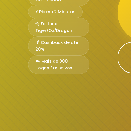
⚡ Pix em 2 Minutos
🐅 Fortune
Tiger/Ox/Dragon
💰 Cashback de até
20%
🎮 Mais de 800
Jogos Exclusivos