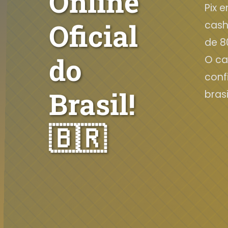
Online
Pix 
Oficial
cash
de 8
do
O ca
conf
Brasil!
brasi
🇧🇷