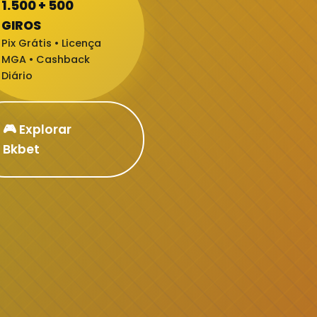
1.500 + 500
GIROS
Pix Grátis • Licença
MGA • Cashback
Diário
🎮 Explorar
Bkbet