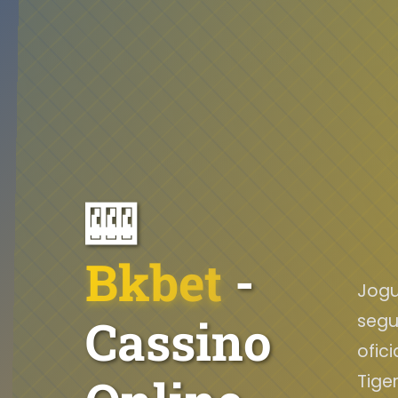
🎰
Bkbet
-
Jogu
Cassino
segu
ofic
Tige