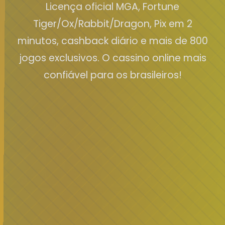
Licença oficial MGA, Fortune
Tiger/Ox/Rabbit/Dragon, Pix em 2
minutos, cashback diário e mais de 800
jogos exclusivos. O cassino online mais
confiável para os brasileiros!