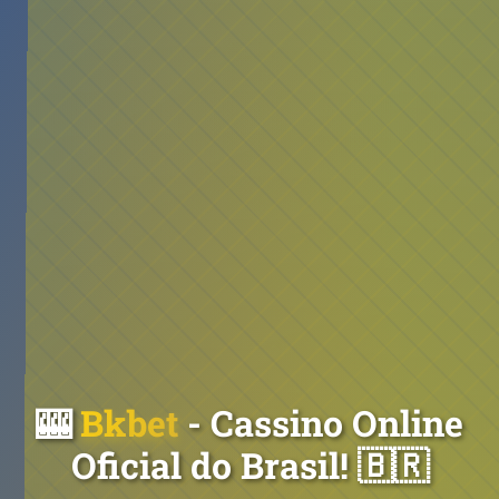
🎰
Bkbet
- Cassino Online
Oficial do Brasil! 🇧🇷