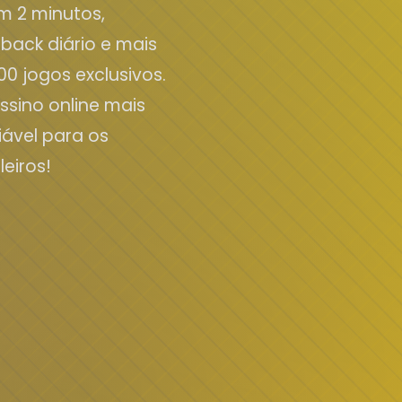
em 2 minutos,
back diário e mais
00 jogos exclusivos.
ssino online mais
iável para os
leiros!