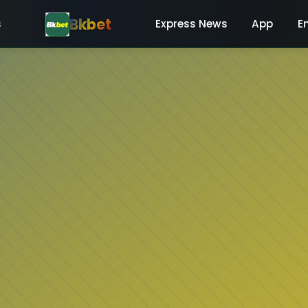
Bkbet
s
Express News
App
E