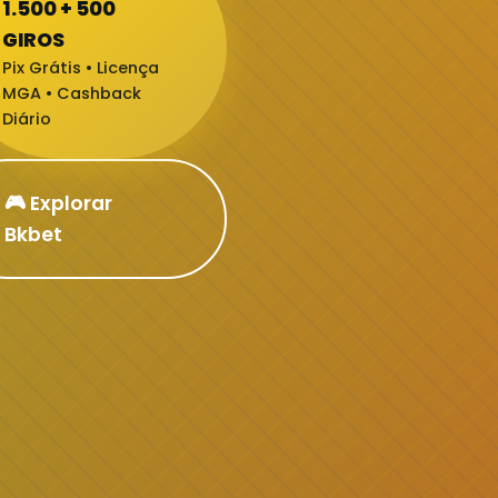
1.500 + 500
GIROS
Pix Grátis • Licença
MGA • Cashback
Diário
🎮 Explorar
Bkbet