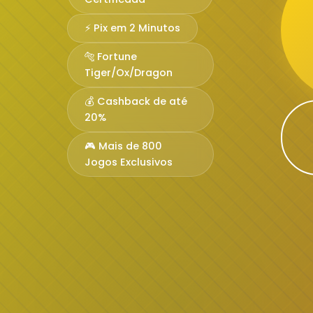
⚡ Pix em 2 Minutos
🐅 Fortune
Tiger/Ox/Dragon
💰 Cashback de até
20%
🎮 Mais de 800
Jogos Exclusivos