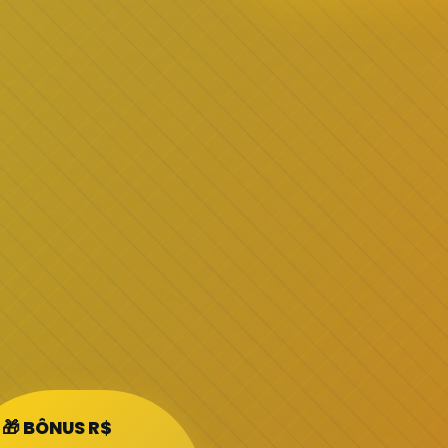
🎁 BÔNUS R$