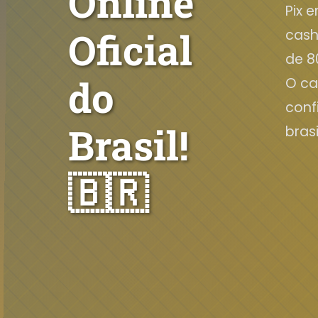
Online
Pix 
Oficial
cash
de 8
do
O ca
conf
Brasil!
brasi
🇧🇷