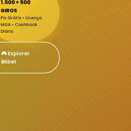
1.500 + 500
GIROS
Pix Grátis • Licença
MGA • Cashback
Diário
🎮 Explorar
Bkbet