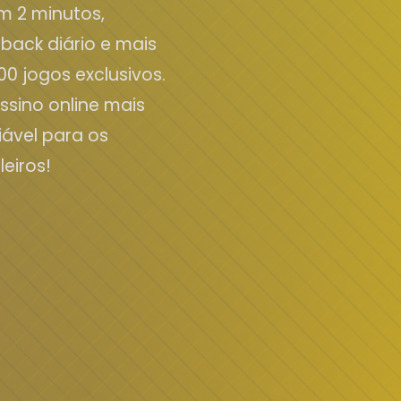
em 2 minutos,
back diário e mais
00 jogos exclusivos.
ssino online mais
iável para os
leiros!