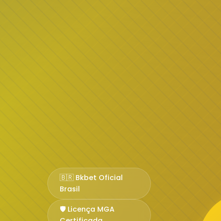
🇧🇷 Bkbet Oficial
Brasil
🛡️ Licença MGA
Certificada