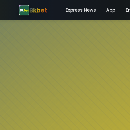
Bkbet
s
Express News
App
E