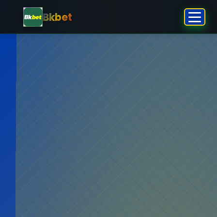
Bkbet