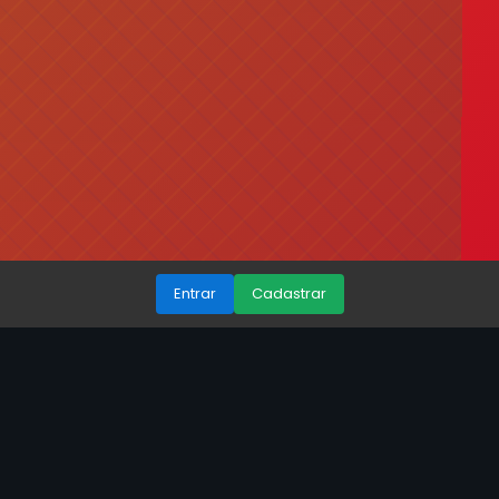
Entrar
Cadastrar