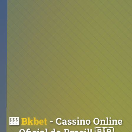
🎰
Bkbet
- Cassino Online