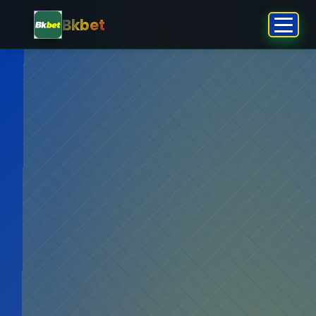
Bkbet