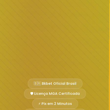
🇧🇷 Bkbet Oficial Brasil
🛡️ Licença MGA Certificada
⚡ Pix em 2 Minutos