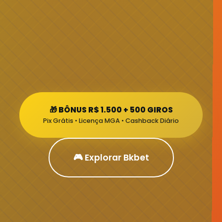
🎁 BÔNUS R$ 1.500 + 500 GIROS
Pix Grátis • Licença MGA • Cashback Diário
🎮 Explorar Bkbet