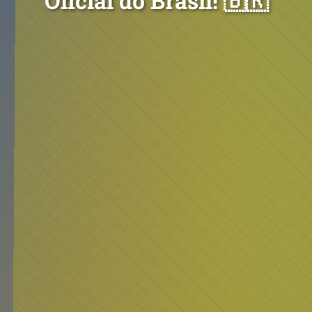
Oficial do Brasil! 🇧🇷