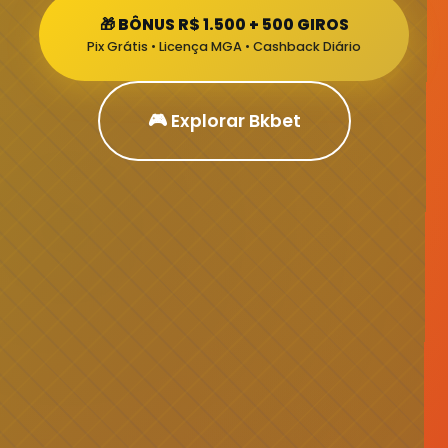
🎁 BÔNUS R$ 1.500 + 500 GIROS
Pix Grátis • Licença MGA • Cashback Diário
🎮 Explorar Bkbet