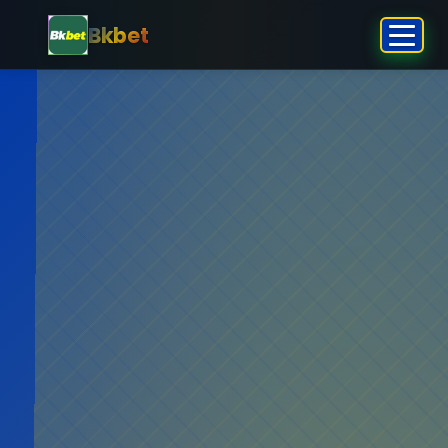
Bkbet