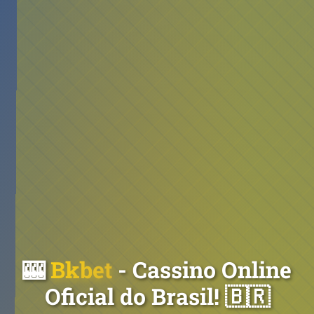
🎰
Bkbet
- Cassino Online
Oficial do Brasil! 🇧🇷