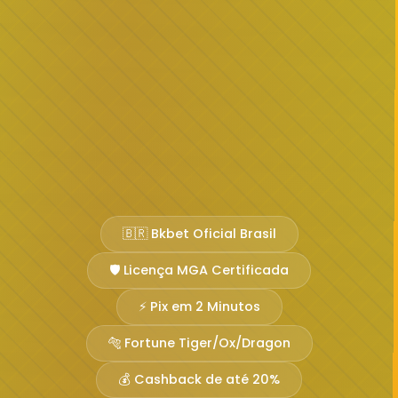
🇧🇷 Bkbet Oficial Brasil
🛡️ Licença MGA Certificada
⚡ Pix em 2 Minutos
🐅 Fortune Tiger/Ox/Dragon
💰 Cashback de até 20%