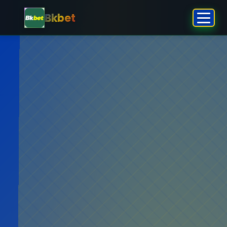
Bkbet